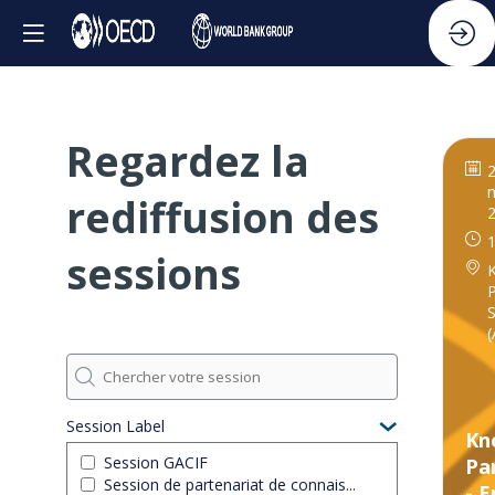
Regardez la
rediffusion des
1
sessions
P
S
(
Session Label
Kn
Session GACIF
Pa
Session de partenariat de connais...
- 