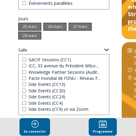
Événements parallèles
wh
St
Jours
pr
25 mars
26 mars
27 mars
the
28 mars
Salle
GACIF Sessions (CC1)
ICC, 33 avenue du Président Wilso...
1
Knowledge Partner Sessions (Audit...
Pacte mondial de l'ONU - Réseau F...
P
Side Events (CC13)
S
Side Events (CC20)
(
Side Events (CC24)
Side Events (CC4)
Side Events (CC9) or via Zoom
Effacer tous les filtres
Kn
Pa
Se connecter
Programme