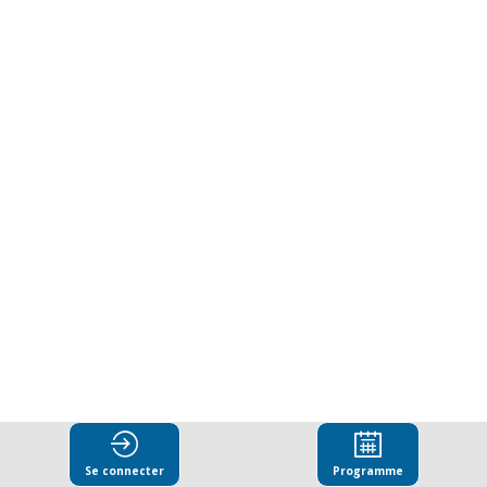
la
demande
:
approches
innovantes
pour
lutter
Se connecter
Programme