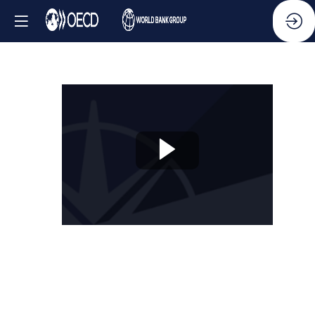
Session
3
:
S'attaquer
à