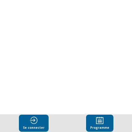
secteur
privé
en
faveur
de
l’intégrité
:
Se connecter
Programme