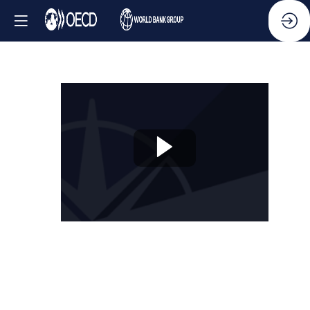
Session
2
:
Mobiliser
le