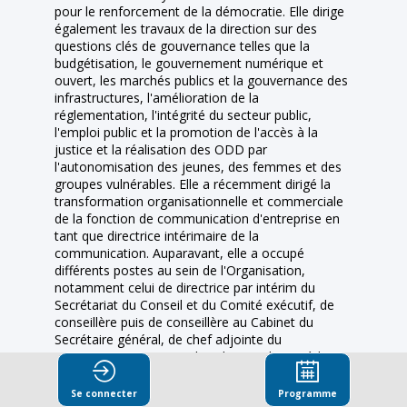
pour le renforcement de la démocratie. Elle dirige
également les travaux de la direction sur des
questions clés de gouvernance telles que la
budgétisation, le gouvernement numérique et
ouvert, les marchés publics et la gouvernance des
infrastructures, l'amélioration de la
réglementation, l'intégrité du secteur public,
l'emploi public et la promotion de l'accès à la
justice et la réalisation des ODD par
l'autonomisation des jeunes, des femmes et des
groupes vulnérables. Elle a récemment dirigé la
transformation organisationnelle et commerciale
de la fonction de communication d'entreprise en
tant que directrice intérimaire de la
communication. Auparavant, elle a occupé
différents postes au sein de l'Organisation,
notamment celui de directrice par intérim du
Secrétariat du Conseil et du Comité exécutif, de
conseillère puis de conseillère au Cabinet du
Secrétaire général, de chef adjointe du
Programme Eurasie et d'analyste politique à la
Direction de la gouvernance publique, où elle a
dirigé des travaux dans divers domaines de la
Se connecter
Programme