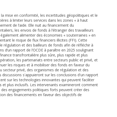
 la mise en conformité, les incertitudes géopolitiques et le
ières à limiter leurs services dans les zones « à haut
nement de l’aide. Elle nuit au financement du
liers, les envois de fonds à l’étranger des travailleurs
t également alimenter des économies « souterraines » en
ant le risque de flux financiers illicites (FFI). Cette
 régulation et des bailleurs de fonds afin de réfléchir à
ons d’un rapport de l’OCDE à paraître en 2025 soulignant
nance transfrontalière plus sûre, plus rapide et plus
ération, les partenariats entre secteurs public et privé, et
uer les risques et à mobiliser des fonds en faveur du
u secteur privé, des organismes de régulation et des
s discussions s'appuieront sur les conclusions d'un rapport
ent sur les technologies innovantes qui peuvent faciliter
des et plus inclusifs. Les intervenants examineront comment
 et des engagements politiques forts peuvent créer des
sation des financements en faveur des objectifs de