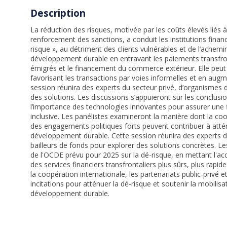
Description
La réduction des risques, motivée par les coûts élevés liés à
renforcement des sanctions, a conduit les institutions financ
risque », au détriment des clients vulnérables et de l’achemi
développement durable en entravant les paiements transfronta
émigrés et le financement du commerce extérieur. Elle peu
favorisant les transactions par voies informelles et en augment
session réunira des experts du secteur privé, d’organismes de
des solutions. Les discussions s’appuieront sur les conclusi
l’importance des technologies innovantes pour assurer une fi
inclusive. Les panélistes examineront la manière dont la coop
des engagements politiques forts peuvent contribuer à attén
développement durable. Cette session réunira des experts d
bailleurs de fonds pour explorer des solutions concrètes. Le
de l'OCDE prévu pour 2025 sur la dé-risque, en mettant l'acc
des services financiers transfrontaliers plus sûrs, plus rapi
la coopération internationale, les partenariats public-privé
incitations pour atténuer la dé-risque et soutenir la mobili
développement durable.