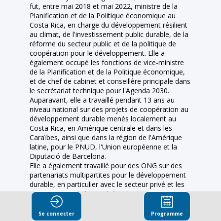
fut, entre mai 2018 et mai 2022, ministre de la
Planification et de la Politique économique au
Costa Rica, en charge du développement résilient
au climat, de l'investissement public durable, de la
réforme du secteur public et de la politique de
coopération pour le développement. Elle a
également occupé les fonctions de vice-ministre
de la Planification et de la Politique économique,
et de chef de cabinet et conseillère principale dans
le secrétariat technique pour l'Agenda 2030.
Auparavant, elle a travaillé pendant 13 ans au
niveau national sur des projets de coopération au
développement durable menés localement au
Costa Rica, en Amérique centrale et dans les
Caraïbes, ainsi que dans la région de l'Amérique
latine, pour le PNUD, l'Union européenne et la
Diputació de Barcelona.
Elle a également travaillé pour des ONG sur des
partenariats multipartites pour le développement
durable, en particulier avec le secteur privé et les
organisations de la société civile.
Mme Garrido a la double nationalité espagnole et
costaricienne. Elle est titulaire d'une licence en
Se connecter
Programme