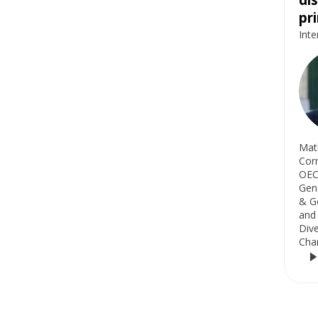
pri
Inte
Mat
Cor
OE
Gen
& G
and
Dive
Cha