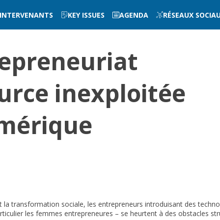
INTERVENANTS
KEY ISSUES
AGENDA
RÉSEAUX SOCIA
repreneuriat
urce inexploitée
umérique
t la transformation sociale, les entrepreneurs introduisant des tec
iculier les femmes entrepreneures – se heurtent à des obstacles stru