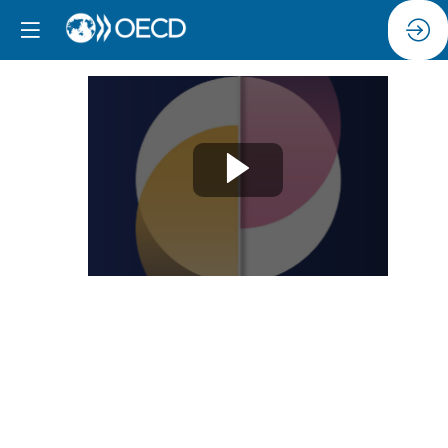
Session
3:
Favoriser
l’autonomisation
des
femmes