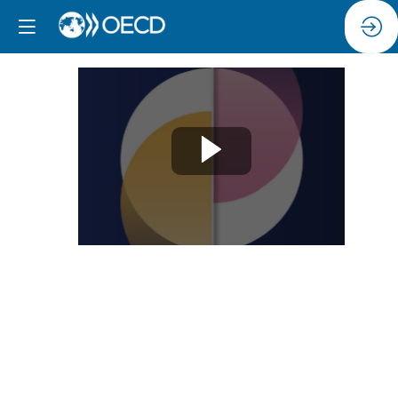
Session
4
:
Technologies
numériques,
données