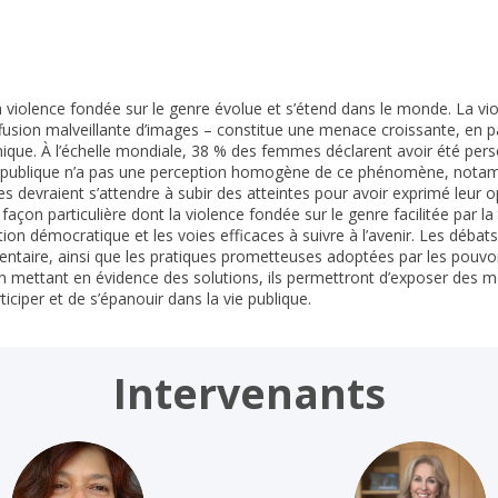
 violence fondée sur le genre évolue et s’étend dans le monde. La viol
sion malveillante d’images – constitue une menace croissante, en parti
onomique. À l’échelle mondiale, 38 % des femmes déclarent avoir été pe
inion publique n’a pas une perception homogène de ce phénomène, not
s devraient s’attendre à subir des atteintes pour avoir exprimé leur
a façon particulière dont la violence fondée sur le genre facilitée par l
ion démocratique et les voies efficaces à suivre à l’avenir. Les débat
entaire, ainsi que les pratiques prometteuses adoptées par les pouvoirs
t en mettant en évidence des solutions, ils permettront d’exposer de
ciper et de s’épanouir dans la vie publique.
Intervenants