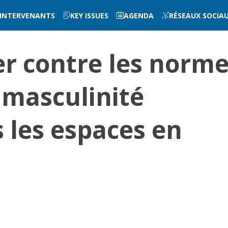
INTERVENANTS
KEY ISSUES
AGENDA
RÉSEAUX SOCIA
er contre les norm
 masculinité
s les espaces en