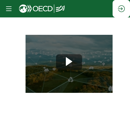
Séance
d'ouverture
de
haut
niveau