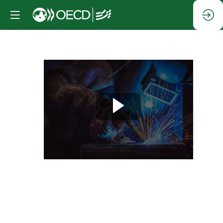
SESSION
PARALLÈLE
:
Atelier
d'apprentissage