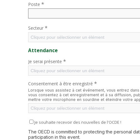
*
Poste
*
Secteur
Cliquez pour sélectionner un élément
Attendance
*
Je serai présente
Cliquez pour sélectionner un élément
*
Consentement à être enregistré
Lorsque vous assistez à cet événement, vous entrez dans 
vous consentez à cet enregistrement et à sa diffusion, publ
mettre votre microphone en sourdine et éteindre votre app
Cliquez pour sélectionner un élément
Je souhaite recevoir des nouvelles de l'OCDE !
The OECD is committed to protecting the personal data 
participation in this event.