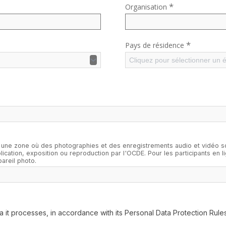
*
Organisation
*
Pays de résidence
Cliquez pour sélectionner un 
une zone où des photographies et des enregistrements audio et vidéo son
ication, exposition ou reproduction par l'OCDE. Pour les participants en li
areil photo.
it processes, in accordance with its Personal Data Protection Rules*