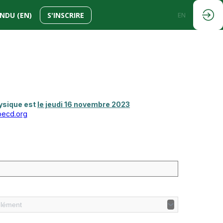
NDU (EN)
S'INSCRIRE
EN
FR
hysique
est
le jeudi 16 novembre 2023
oecd.org
élément