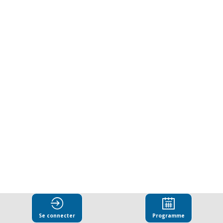
satisfaction
des
citoyens
à
l’égard
des
services
Se connecter
Programme