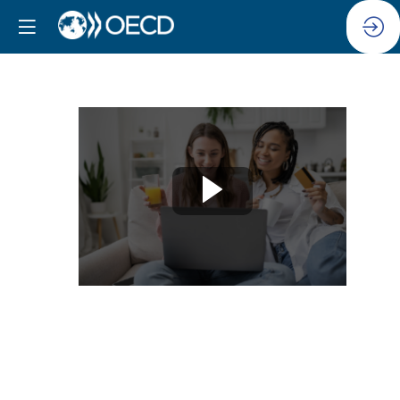
Session
6
:
Améliorer
la