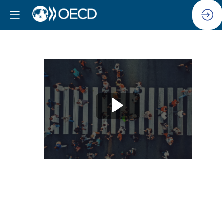
Session
1:
Discours
d'ouverture
21
oct.
2024