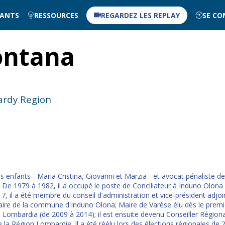
NANTS
RESSOURCES
REGARDEZ LES REPLAY
SE CO
ontana
ardy Region
s enfants - Maria Cristina, Giovanni et Marzia - et avocat pénaliste dep
 De 1979 à 1982, il a occupé le poste de Conciliateur à Induno Olona 
7, il a été membre du conseil d'administration et vice-président adjo
 Maire de la commune d'Induno Olona; Maire de Varèse élu dès le prem
I Lombardia (de 2009 à 2014); il est ensuite devenu Conseiller Région
 la Région Lombardie. Il a été réélu lors des élections régionales de 