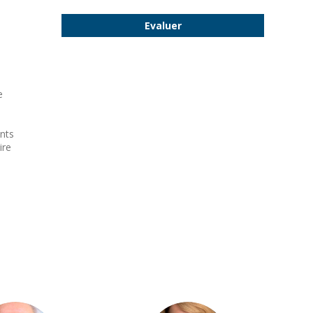
Evaluer
e
ents
ire