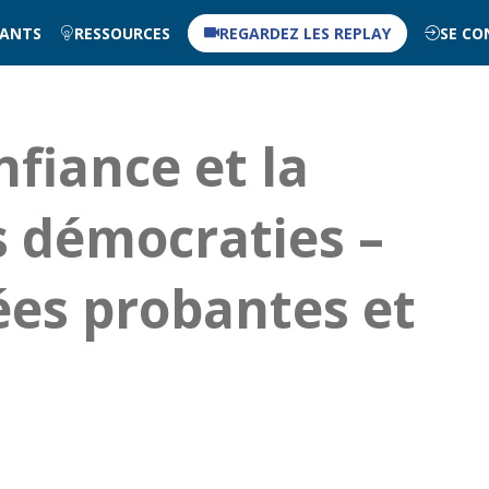
NANTS
RESSOURCES
REGARDEZ LES REPLAY
SE CO
nfiance et la
s démocraties –
es probantes et