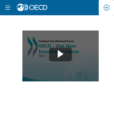
Day
2
:
OECD
–