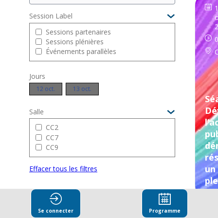
Session Label
o
Sessions partenaires
0
Sessions plénières
Événements parallèles
Jours
12 oct.
13 oct.
Séa
Dé
Salle
l’a
CC2
pub
CC7
dé
CC9
rés
un
Effacer tous les filtres
ple
Se connecter
Programme