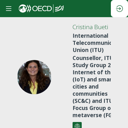
Cristina
Bueti
International
Telecommunication
Union (ITU)
Counsellor, ITU-T
Study Group 20 on
Internet of things
CB
(IoT) and smart
cities and
communities
(SC&C) and ITU
Focus Group on
metaverse (FG-MV)