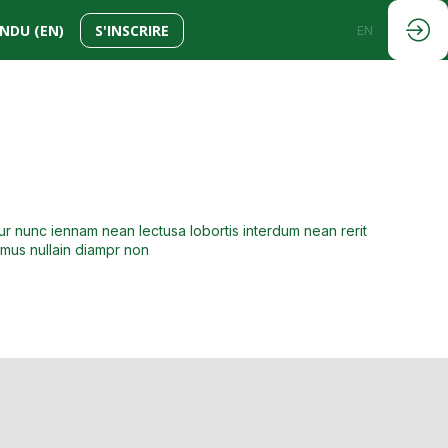
NDU (EN)
S'INSCRIRE
EN
FR
ur nunc iennam nean lectusa lobortis interdum nean rerit
 mus nullain diampr non