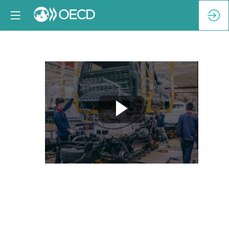
Breakout
Session
3-
A:
Local