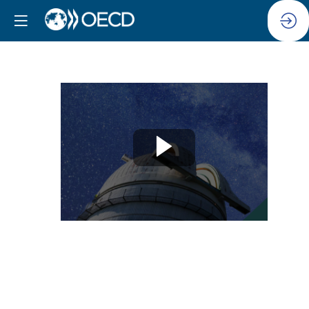
Session 14 :
Dialogue
mondial
à
haut