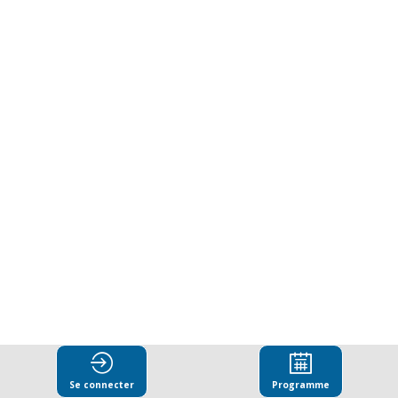
niveau
sur
le
renforcement
de
la
démocratie
Se connecter
Programme