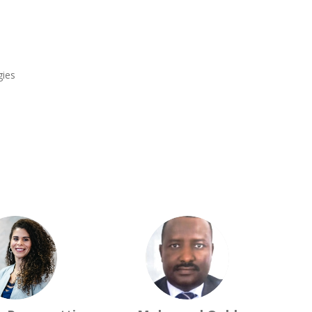
gies
LR
MOS