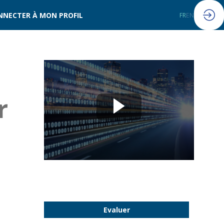
NNECTER À MON PROFIL
FR
EN
r
Evaluer