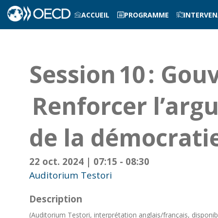
ACCUEIL
PROGRAMME
INTERVE
Session 10 : Gouv
Renforcer l’arg
de la démocrati
22 oct. 2024
|
07:15
-
08:30
Auditorium Testori
Description
(Auditorium Testori, interprétation anglais/français, dispon