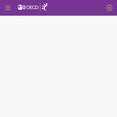
TALLER
TEMÁTICO
7:
DE
APRENDER
A
GANAR:
CREAR