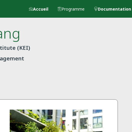
Accueil
Programme
Documentation
ang
itute (KEI)
anagement