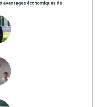
des avantages économiques de
C
DP