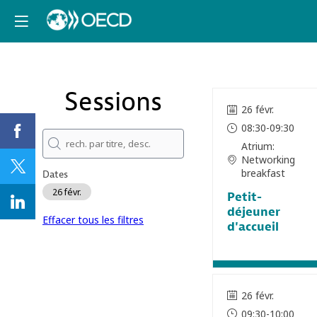
Sessions
26 févr.
08:30
-
09:30
Atrium:
Networking
breakfast
Dates
26 févr.
Petit-
déjeuner
Effacer tous les filtres
d'accueil
26 févr.
09:30
-
10:00