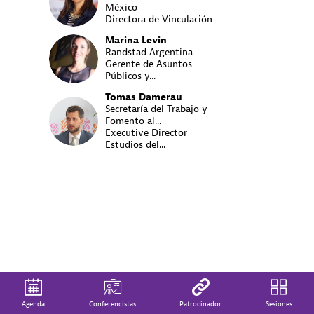
NR
México
establece
Directora de Vinculación
concreta
la
Marina
Levin
colaborac
ML
Randstad Argentina
entre
Gerente de Asuntos
los
Públicos y...
empleado
Tomas
Damerau
y
Secretaría del Trabajo y
TD
las
Fomento al...
instituci
Executive Director
de
Estudios del...
formació
¿Qué
competen
necesitar
los
adultos
para
la
transició
ecológica
y
digital?
Agenda
Conferencistas
Patrocinador
Sesiones