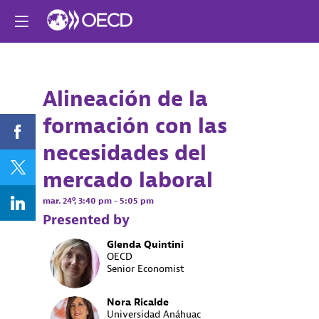
¿Ya registrado? ¡Ini
una sesión ahora
para personalizar 
experiencia!
Alineación de la
Descri
Log in
formación con las
¿Cuáles
son
necesidades del
los
obstácul
mercado laboral
para
obtener
mar. 24º
,
3:40 pm
-
5:05 pm
buena
Presented by
informac
sobre
Glenda
Quintini
el
GQ
OECD
mercado
Senior Economist
laboral?
¿Cómo
se
Nora
Ricalde
Universidad Anáhuac
puede