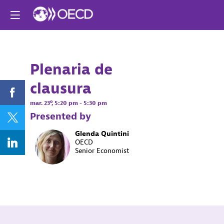
¿Ya registrado? ¡Ini
una sesión ahora
para personalizar 
experiencia!
Plenaria de
Log in
clausura
mar. 23º
,
5:20 pm
-
5:30 pm
Presented by
Glenda
Quintini
GQ
OECD
Senior Economist