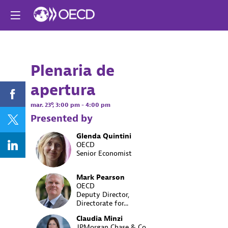
¿Ya registrado? ¡Ini
una sesión ahora
para personalizar 
experiencia!
Plenaria de
Descri
Log in
apertura
Bienveni
de
mar. 23º
,
3:00 pm
-
4:00 pm
la
Presented by
OCDE
y
Glenda
Quintini
la
GQ
OECD
Fundació
Senior Economist
JPMorga
Chase.
Mark
Pearson
MP
OECD
La
Deputy Director,
OCDE
Directorate for...
presentar
los
Claudia
Minzi
resultado
JPMorgan Chase & Co.