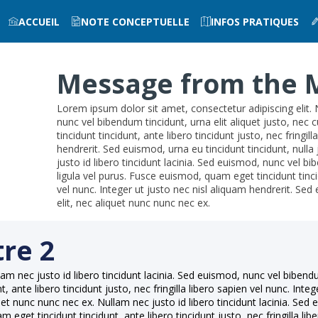
ACCUEIL
NOTE CONCEPTUELLE
INFOS PRATIQUES
Message from the M
Lorem ipsum dolor sit amet, consectetur adipiscing elit. N
nunc vel bibendum tincidunt, urna elit aliquet justo, nec
tincidunt tincidunt, ante libero tincidunt justo, nec fringil
hendrerit. Sed euismod, urna eu tincidunt tincidunt, nulla
justo id libero tincidunt lacinia. Sed euismod, nunc vel b
ligula vel purus. Fusce euismod, quam eget tincidunt tincid
vel nunc. Integer ut justo nec nisl aliquam hendrerit. Sed 
re 2
am nec justo id libero tincidunt lacinia. Sed euismod, nunc vel bibendu
, ante libero tincidunt justo, nec fringilla libero sapien vel nunc. Inte
iquet nunc nunc nec ex. Nullam nec justo id libero tincidunt lacinia. Sed
eget tincidunt tincidunt, ante libero tincidunt justo, nec fringilla lib