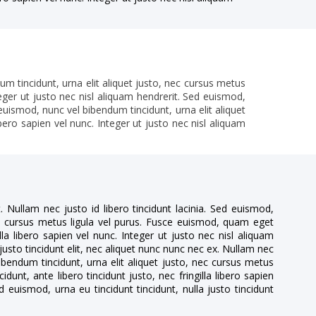
um tincidunt, urna elit aliquet justo, nec cursus metus
nteger ut justo nec nisl aliquam hendrerit. Sed euismod,
d euismod, nunc vel bibendum tincidunt, urna elit aliquet
ibero sapien vel nunc. Integer ut justo nec nisl aliquam
. Nullam nec justo id libero tincidunt lacinia. Sed euismod,
nec cursus metus ligula vel purus. Fusce euismod, quam eget
gilla libero sapien vel nunc. Integer ut justo nec nisl aliquam
 justo tincidunt elit, nec aliquet nunc nunc nec ex. Nullam nec
bibendum tincidunt, urna elit aliquet justo, nec cursus metus
dunt, ante libero tincidunt justo, nec fringilla libero sapien
d euismod, urna eu tincidunt tincidunt, nulla justo tincidunt