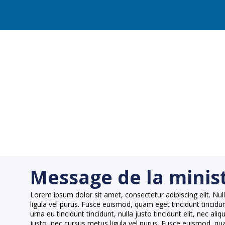
Message de la minist
Lorem ipsum dolor sit amet, consectetur adipiscing elit. Null
ligula vel purus. Fusce euismod, quam eget tincidunt tincidunt
urna eu tincidunt tincidunt, nulla justo tincidunt elit, nec al
justo, nec cursus metus ligula vel purus. Fusce euismod, quam 