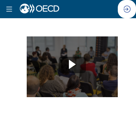
Session
13
:
Renforcer
la