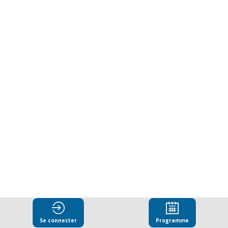
résilience
face
à
l'ingérence
étrangère
dans
les
Se connecter
Programme