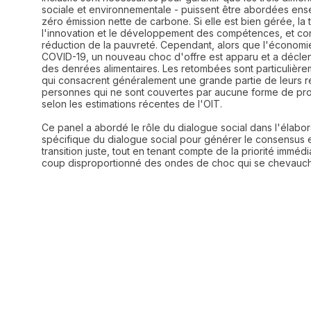
sociale et environnementale - puissent être abordées ens
zéro émission nette de carbone. Si elle est bien gérée, la 
l'innovation et le développement des compétences, et contr
réduction de la pauvreté. Cependant, alors que l'économie
COVID-19, un nouveau choc d'offre est apparu et a déclench
des denrées alimentaires. Les retombées sont particulière
qui consacrent généralement une grande partie de leurs re
personnes qui ne sont couvertes par aucune forme de prot
selon les estimations récentes de l'OIT.
Ce panel a abordé le rôle du dialogue social dans l'élaborat
spécifique du dialogue social pour générer le consensus 
transition juste, tout en tenant compte de la priorité immé