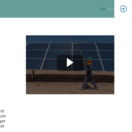
EN
FR
ES
ent
ont
ger
 et