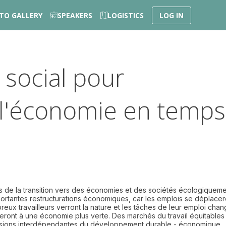
TO GALLERY
SPEAKERS
LOGISTICS
LOG IN
 social pour
e l'économie en temps
rs de la transition vers des économies et des sociétés écologiquem
portantes restructurations économiques, car les emplois se déplacer
breux travailleurs verront la nature et les tâches de leur emploi chan
pteront à une économie plus verte. Des marchés du travail équitables
imensions interdépendantes du développement durable - économique,