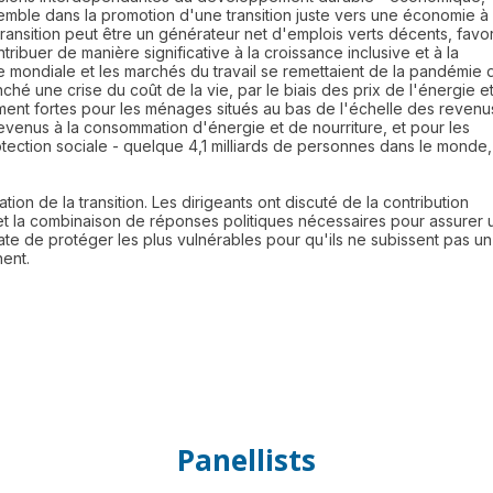
emble dans la promotion d'une transition juste vers une économie à
transition peut être un générateur net d'emplois verts décents, favor
ibuer de manière significative à la croissance inclusive et à la
 mondiale et les marchés du travail se remettaient de la pandémie 
é une crise du coût de la vie, par le biais des prix de l'énergie e
ment fortes pour les ménages situés au bas de l'échelle des revenu
venus à la consommation d'énergie et de nourriture, et pour les
ection sociale - quelque 4,1 milliards de personnes dans le monde,
ion de la transition. Les dirigeants ont discuté de la contribution
et la combinaison de réponses politiques nécessaires pour assurer 
diate de protéger les plus vulnérables pour qu'ils ne subissent pas un
Panellists