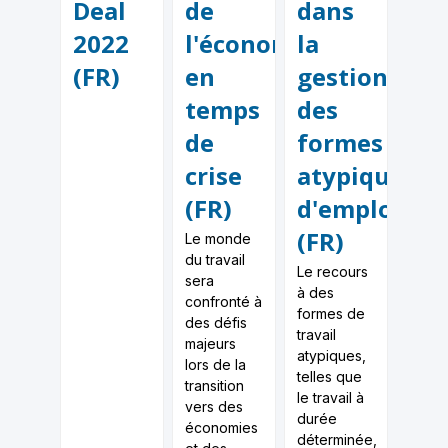
Deal
de
dans
2022
l'économie
la
(FR)
en
gestion
temps
des
de
formes
crise
atypiques
(FR)
d'emploi
(FR)
Le monde
du travail
Le recours
sera
à des
confronté à
formes de
des défis
travail
majeurs
atypiques,
lors de la
telles que
transition
le travail à
vers des
durée
économies
déterminée,