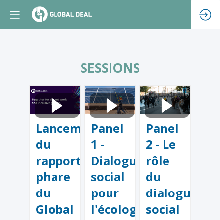
SESSIONS
Lancement
Panel
Panel
du
1 -
2 - Le
rapport
Dialogue
rôle
phare
social
du
du
pour
dialogue
Global
l'écologisation
social