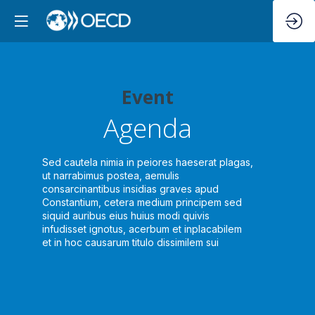
Event
Da
Agenda
08:
08
Sed cautela nimia in peiores haeserat plagas,
ut narrabimus postea, aemulis
consarcinantibus insidias graves apud
10:
Constantium, cetera medium principem sed
10
siquid auribus eius huius modi quivis
infudisset ignotus, acerbum et inplacabilem
et in hoc causarum titulo dissimilem sui
Da
10:
10