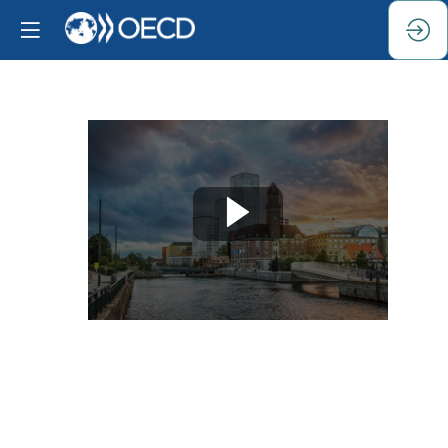
Opening
session
Sep
24,
2024
|
9:00
AM
CEST
-