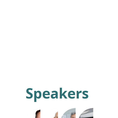
10:00
AM
CEST
The
Cube
Speakers