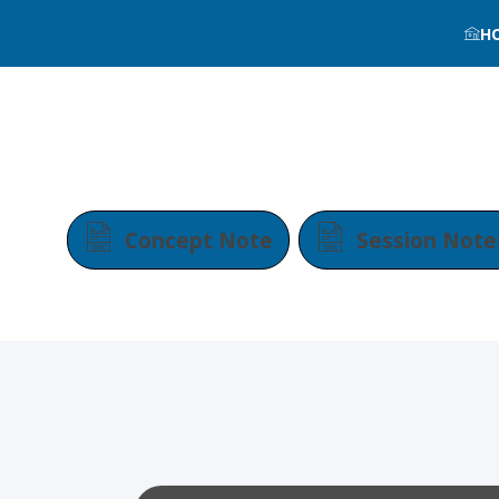
H
Concept Note
Session Note