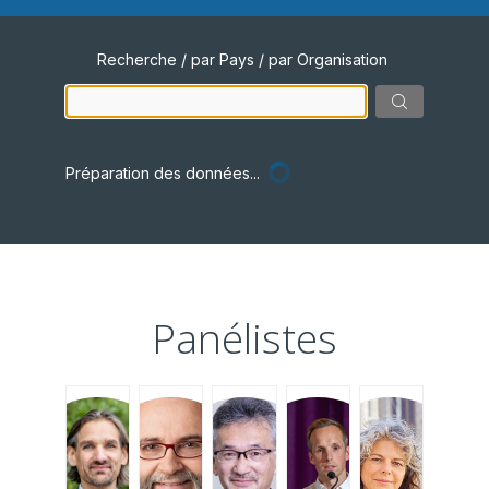
Recherche / par Pays / par Organisation
Préparation des données...
Panélistes
JHM
JV
TK
IH
MC