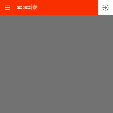
Apertura
Sesiones
Ministeriales
10
de
nov.
de
2025