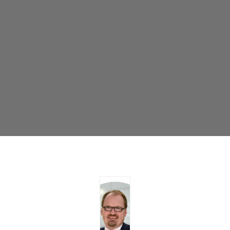
|
15:00
-
15:10
Salón
Terraza
AS