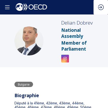
Delian
Dobrev
National
Assembly
DD
Member of
Parliament
Bulgarie
Biographie
Député à la 41ème, 42ème, 43ème, 44ème,
45ème, 46ème, 47ème, 48ème, 49ème, 50ème