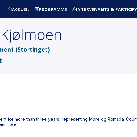
ACCUEIL
PROGRAMME
INTERVENANTS & PARTICIP
Kjølmoen
ment (Stortinget)
t
nt for more than three years, representing Møre og Romsdal Count
ommittee.