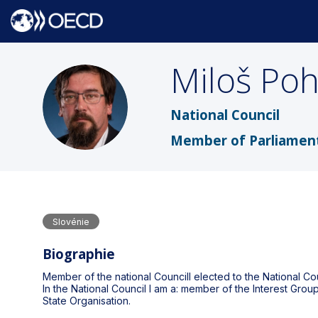
Miloš
Poh
MP
National Council
Member of Parliamen
Slovénie
Biographie
Member of the national Councill elected to the National Coun
In the National Council I am a: member of the Interest Gro