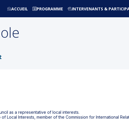
ACCUEIL
PROGRAMME
INTERVENANTS & PARTICIP
ole
t
cil as a representative of local interests.
up of Local Interests, member of the Commission for International Re