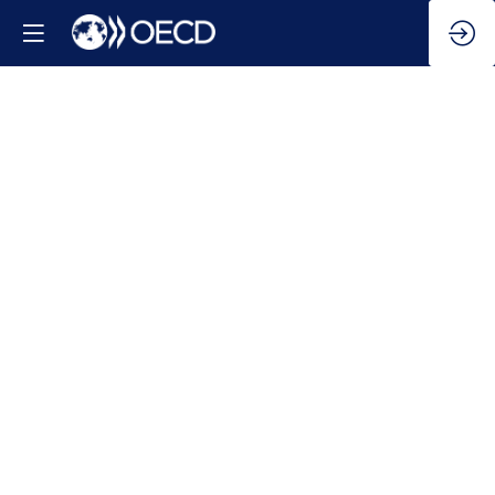
Réunions
bilatérales
avec
les
bureaux
géographiques