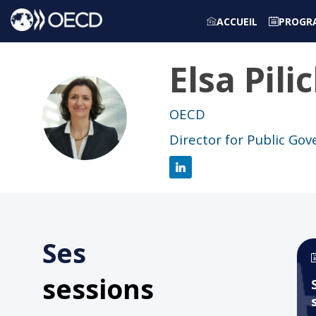
ACCUEIL
PROGR
Elsa
Pili
EP
OECD
Director for Public Go
Ses
sessions