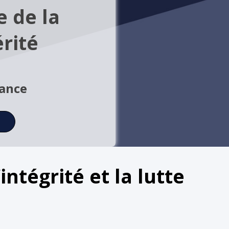
e de la
érité
rance
ntégrité et la lutte