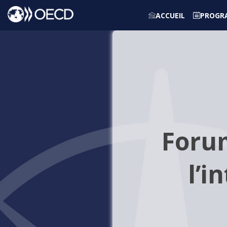
ACCUEIL
PROGR
Foru
l’i