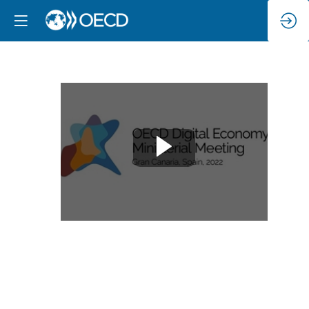
Intelligence
Artificielle
-
Table
ronde