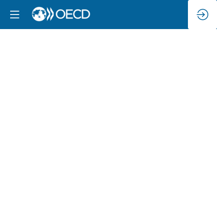
Almuerzo
(sesión
cerrada
para
Ministros